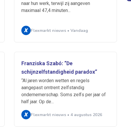
naar hun werk, terwijl zij aangeven
maximaal 47,4 minuten...
Flexmarkt nieuws • Vandaag
 je mailbox
Franziska Szabó: “De
schijnzelfstandigheid paradox”
“Al jaren worden wetten en regels
A
aangepast omtrent zelfstandig
ondernemerschap. Soms zelfs per jaar of
half jaar. Op de...
n
ABU
Bureau Cicero
Doorzaam
Flexmarkt
Flexnieuws
NBB
Flexmarkt nieuws • 4 augustus 2026
ZiPconomy