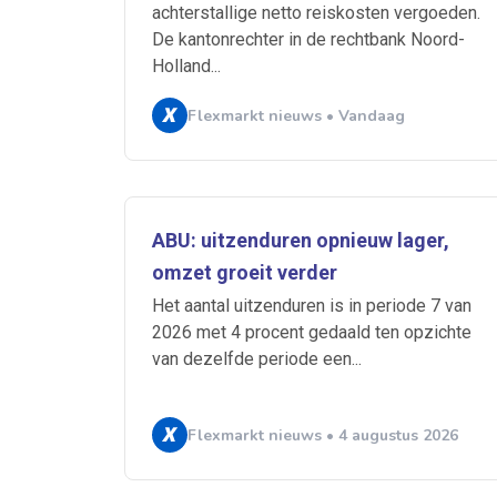
achterstallige netto reiskosten vergoeden.
De kantonrechter in de rechtbank Noord-
Holland...
Flexmarkt nieuws • Vandaag
Ontvang vacatures direct in
ABU: uitzenduren opnieuw lager,
omzet groeit verder
Het aantal uitzenduren is in periode 7 van
Alerts ontvangen
2026 met 4 procent gedaald ten opzichte
van dezelfde periode een...
Alles
Ingezonde
Flexmarkt nieuws • 4 augustus 2026
Normering Arbeid