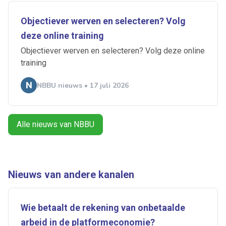
Objectiever werven en selecteren? Volg
deze online training
Objectiever werven en selecteren? Volg deze online
Ontvang vacatures direct in
training
je mailbox
NBBU nieuws • 17 juli 2026
Alle nieuws van NBBU
Artikelen zoeken
Alerts ontvangen
Alles
Ingezonden
ABU
Bureau Cicero
Nieuws van andere kanalen
Doorzaam
Flexmarkt
Flexnieuws
NBBU
Normering Arbeid
ZiPconomy
Wie betaalt de rekening van onbetaalde
arbeid in de platformeconomie?