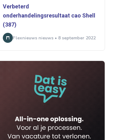
Verbeterd
onderhandelingsresultaat cao Shell
(387)
Flexnieuws nieuws • 8 september 2022
rtikelen zoeken
U