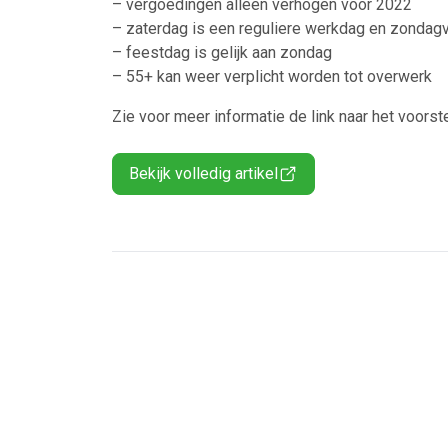
– vergoedingen alleen verhogen voor 2022
– zaterdag is een reguliere werkdag en zondag
– feestdag is gelijk aan zondag
– 55+ kan weer verplicht worden tot overwerk
Zie voor meer informatie de link naar het voorste
Bekijk volledig artikel
Ontvang vacatures direct in
Alerts ontvangen
Alles
Ingezonde