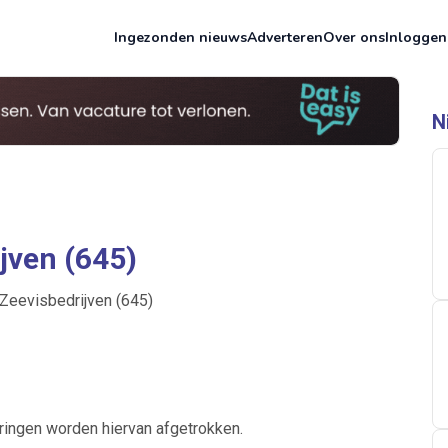
Ingezonden nieuws
Adverteren
Over ons
Inloggen
N
jven (645)
Zeevisbedrijven (645)
eringen worden hiervan afgetrokken.