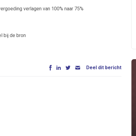
vergoeding verlagen van 100% naar 75%
l bij de bron
Deel dit bericht
 je mailbox
A
n
ABU
Bureau Cicero
Doorzaam
Flexmarkt
Flexnieuws
NBB