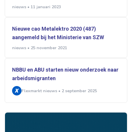
nieuws • 11 januari 2023
Nieuwe cao Metalektro 2020 (487)
Ontvang vacatures direct in
aangemeld bij het Ministerie van SZW
je mailbox
nieuws • 25 november 2021
NBBU en ABU starten nieuw onderzoek naar
Artikelen zoeken
arbeidsmigranten
Alerts ontvangen
Flexmarkt nieuws • 2 september 2025
Alles
Ingezonden
ABU
Bureau Cicero
Doorzaam
Flexmarkt
Flexnieuws
NBBU
Normering Arbeid
ZiPconomy