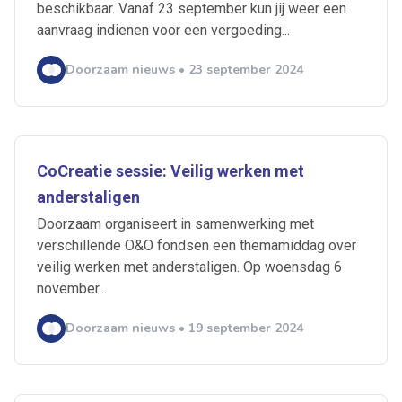
beschikbaar. Vanaf 23 september kun jij weer een
aanvraag indienen voor een vergoeding...
Doorzaam nieuws • 23 september 2024
CoCreatie sessie: Veilig werken met
anderstaligen
Doorzaam organiseert in samenwerking met
verschillende O&O fondsen een themamiddag over
veilig werken met anderstaligen. Op woensdag 6
november...
Ontvang vacatures direct in
je mailbox
Doorzaam nieuws • 19 september 2024