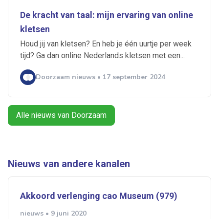
Artikelen zoeken
De kracht van taal: mijn ervaring van online
Alerts ontvangen
kletsen
Houd jij van kletsen? En heb je één uurtje per week
Alles
Ingezonden
ABU
Bureau Cicero
tijd? Ga dan online Nederlands kletsen met een...
Doorzaam
Flexmarkt
Flexnieuws
NBBU
Doorzaam nieuws • 17 september 2024
Normering Arbeid
ZiPconomy
Alle nieuws van Doorzaam
Nieuws van andere kanalen
Akkoord verlenging cao Museum (979)
nieuws • 9 juni 2020