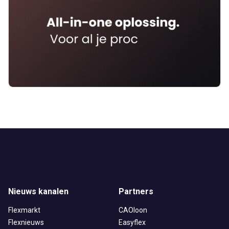
Alles
Ingezonden
ABU
Bureau Cicero
Doorzaam
Flexmarkt
Flexnieuws
NBBU
Normering Arbeid
ZiPconomy
Nieuws kanalen
Partners
Flexmarkt
CAOloon
Flexnieuws
Easyflex