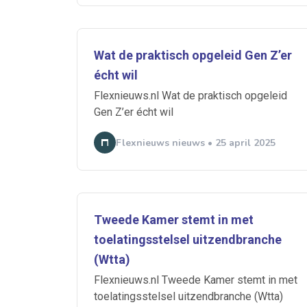
Wat de praktisch opgeleid Gen Z’er
Ontvang vacatures direct in
écht wil
Flexnieuws.nl Wat de praktisch opgeleid
Gen Z’er écht wil
Flexnieuws nieuws • 25 april 2025
Alerts ontvangen
Alles
Ingezonde
Normering Arbeid
Tweede Kamer stemt in met
toelatingsstelsel uitzendbranche
(Wtta)
Flexnieuws.nl Tweede Kamer stemt in met
toelatingsstelsel uitzendbranche (Wtta)