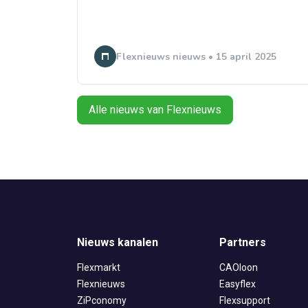
Flexnieuws nieuws • 15 april 2025
Alle nieuws van Flexnieuws
Nieuws kanalen
Partners
Flexmarkt
CAOloon
Flexnieuws
Easyflex
ZiPconomy
Flexsupport