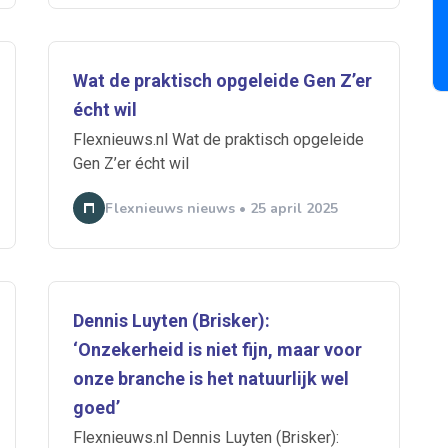
Wat de praktisch opgeleide Gen Z’er
 je mailbox
écht wil
Flexnieuws.nl Wat de praktisch opgeleide
Gen Z’er écht wil
A
Flexnieuws nieuws • 25 april 2025
n
ABU
Bureau Cicero
Doorzaam
Flexmarkt
Flexnieuws
NBB
ZiPconomy
Dennis Luyten (Brisker):
‘Onzekerheid is niet fijn, maar voor
onze branche is het natuurlijk wel
goed’
Flexnieuws.nl Dennis Luyten (Brisker):