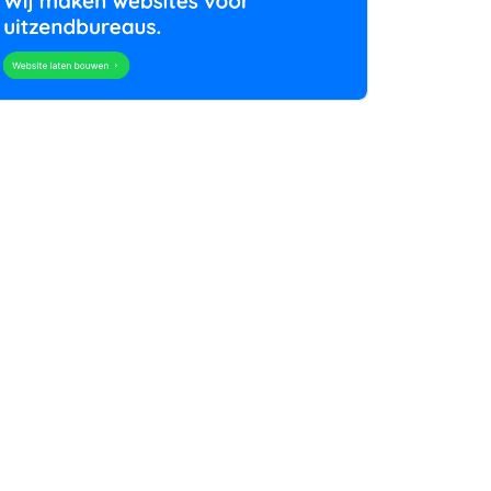
rtikelen zoeken
U