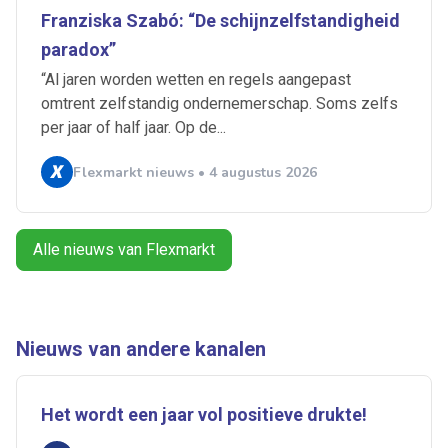
Artikelen zoeken
Franziska Szabó: “De schijnzelfstandigheid
Alerts ontvangen
paradox”
“Al jaren worden wetten en regels aangepast
Alles
Ingezonden
ABU
Bureau Cicero
omtrent zelfstandig ondernemerschap. Soms zelfs
per jaar of half jaar. Op de...
Doorzaam
Flexmarkt
Flexnieuws
NBBU
Normering Arbeid
ZiPconomy
Flexmarkt nieuws • 4 augustus 2026
Alle nieuws van Flexmarkt
Nieuws van andere kanalen
Het wordt een jaar vol positieve drukte!