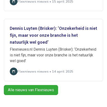
Flexnieuws nieuws • 15 april 2025
Dennis Luyten (Brisker): ‘Onzekerheid is niet
fijn, maar voor onze branche is het
Ontvang vacatures direct in
natuurlijk wel goed’
je mailbox
Flexnieuws.nl Dennis Luyten (Brisker): ‘Onzekerheid
is niet fijn, maar voor onze branche is het natuurlijk
wel goed’
Flexnieuws nieuws • 14 april 2025
Artikelen zoeken
Alerts ontvangen
Alle nieuws van Flexnieuws
Alles
Ingezonden
ABU
Bureau Cicero
Doorzaam
Flexmarkt
Flexnieuws
NBBU
Normering Arbeid
ZiPconomy