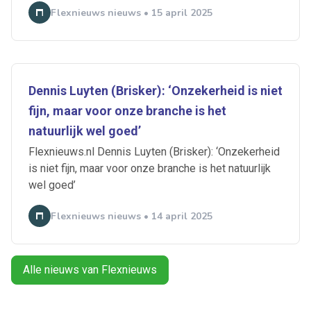
Flexnieuws nieuws • 15 april 2025
Dennis Luyten (Brisker): ‘Onzekerheid is niet
fijn, maar voor onze branche is het
Ontvang vacatures direct in
natuurlijk wel goed’
je mailbox
Flexnieuws.nl Dennis Luyten (Brisker): ‘Onzekerheid
is niet fijn, maar voor onze branche is het natuurlijk
wel goed’
Artikelen zoeken
Flexnieuws nieuws • 14 april 2025
Alerts ontvangen
Alle nieuws van Flexnieuws
Alles
Ingezonden
ABU
Bureau Cicero
Doorzaam
Flexmarkt
Flexnieuws
NBBU