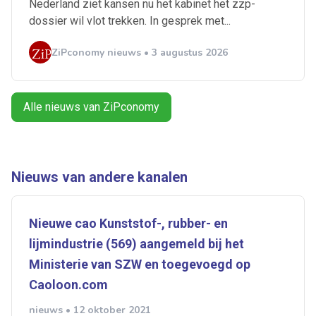
Nederland ziet kansen nu het kabinet het zzp-
Artikelen zoeken
dossier wil vlot trekken. In gesprek met...
Alerts ontvangen
ZiPconomy nieuws • 3 augustus 2026
Alles
Ingezonden
ABU
Bureau Cicero
Doorzaam
Flexmarkt
Flexnieuws
NBBU
Alle nieuws van ZiPconomy
Normering Arbeid
ZiPconomy
Nieuws van andere kanalen
Nieuwe cao Kunststof-, rubber- en
lijmindustrie (569) aangemeld bij het
Ministerie van SZW en toegevoegd op
Caoloon.com
nieuws • 12 oktober 2021