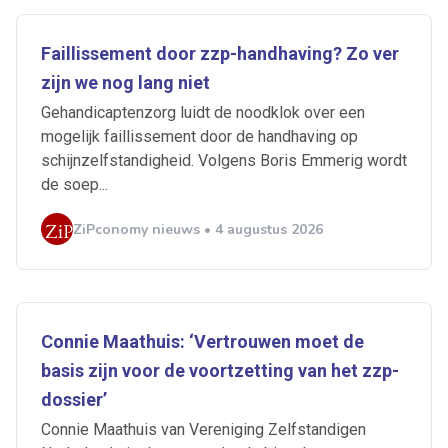
Faillissement door zzp-handhaving? Zo ver
zijn we nog lang niet
Gehandicaptenzorg luidt de noodklok over een
mogelijk faillissement door de handhaving op
schijnzelfstandigheid. Volgens Boris Emmerig wordt
de soep...
ZiPconomy nieuws • 4 augustus 2026
Ontvang vacatures direct in
Connie Maathuis: ‘Vertrouwen moet de
basis zijn voor de voortzetting van het zzp-
je mailbox
dossier’
Connie Maathuis van Vereniging Zelfstandigen