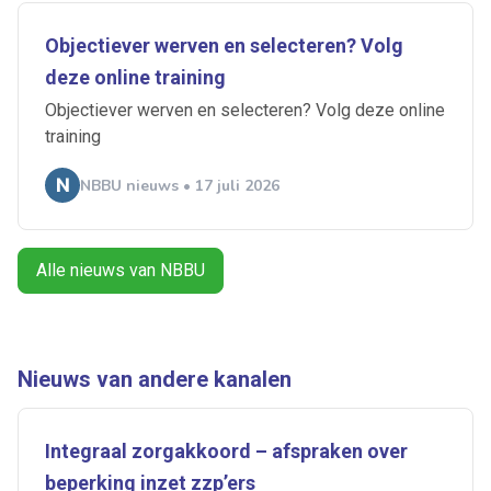
Objectiever werven en selecteren? Volg
deze online training
Objectiever werven en selecteren? Volg deze online
training
Ontvang vacatures direct in
NBBU nieuws • 17 juli 2026
je mailbox
Alle nieuws van NBBU
Artikelen zoeken
Alerts ontvangen
Nieuws van andere kanalen
Alles
Ingezonden
ABU
Bureau Cicero
Doorzaam
Flexmarkt
Flexnieuws
NBBU
Integraal zorgakkoord – afspraken over
Normering Arbeid
ZiPconomy
beperking inzet zzp’ers