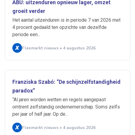
ABU: uitzenduren opnieuw lager, omzet
groeit verder
Het aantal uitzenduren is in periode 7 van 2026 met
4 procent gedaald ten opzichte van dezelfde
periode een...
Flexmarkt nieuws • 4 augustus 2026
Franziska Szabó: “De schijnzelfstandigheid
paradox”
“Al jaren worden wetten en regels aangepast
omtrent zelfstandig ondernemerschap. Soms zelfs
Ontvang vacatures direct in
per jaar of half jaar. Op de...
je mailbox
Flexmarkt nieuws • 4 augustus 2026