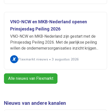
Artikelen zoeken
Alerts ontvangen
VNO-NCW en MKB-Nederland openen
Prinsjesdag Peiling 2026
VNO-NCW en MKB-Nederland zijn gestart met de
Alles
Ingezonden
ABU
Bureau Cicero
Prinsjesdag Peiling 2026. Met de jaarlijkse peiling
Doorzaam
Flexmarkt
Flexnieuws
NBBU
willen de ondernemersorganisaties inzicht krijgen...
Normering Arbeid
ZiPconomy
Flexmarkt nieuws • 3 augustus 2026
Alle nieuws van Flexmarkt
Nieuws van andere kanalen