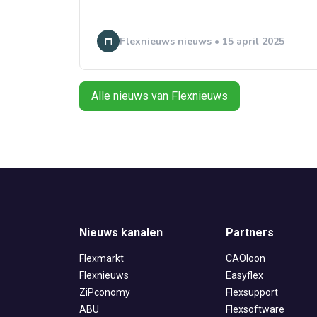
Flexnieuws nieuws • 15 april 2025
Alle nieuws van Flexnieuws
Nieuws kanalen
Partners
Flexmarkt
CAOloon
Flexnieuws
Easyflex
ZiPconomy
Flexsupport
ABU
Flexsoftware