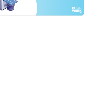
rtikelen zoeken
U