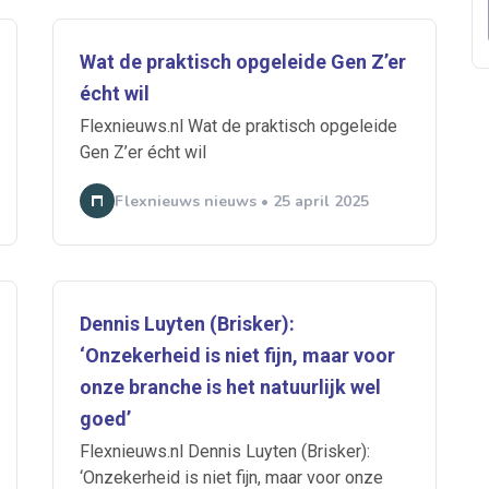
Wat de praktisch opgeleide Gen Z’er
 je mailbox
écht wil
Flexnieuws.nl Wat de praktisch opgeleide
Gen Z’er écht wil
Flexnieuws nieuws • 25 april 2025
A
n
ABU
Bureau Cicero
Doorzaam
Flexmarkt
Flexnieuws
NBB
Dennis Luyten (Brisker):
ZiPconomy
‘Onzekerheid is niet fijn, maar voor
onze branche is het natuurlijk wel
goed’
Flexnieuws.nl Dennis Luyten (Brisker):
‘Onzekerheid is niet fijn, maar voor onze