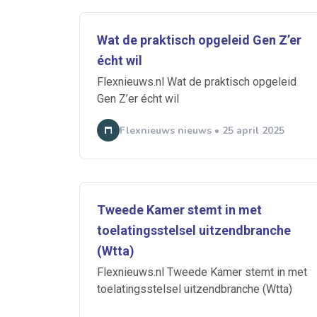
Wat de praktisch opgeleid Gen Z’er
Ontvang vacatures direct in
écht wil
Flexnieuws.nl Wat de praktisch opgeleid
Gen Z’er écht wil
Flexnieuws nieuws • 25 april 2025
Alerts ontvangen
Alles
Ingezonde
Tweede Kamer stemt in met
Normering Arbeid
toelatingsstelsel uitzendbranche
(Wtta)
Flexnieuws.nl Tweede Kamer stemt in met
toelatingsstelsel uitzendbranche (Wtta)