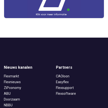
Alles
Ingezonden
ABU
Bureau Cicero
Doorzaam
Flexmarkt
Flexnieuws
NBBU
Normering Arbeid
ZiPconomy
Nieuws kanalen
Partners
Flexmarkt
CAOloon
Flexnieuws
Easyflex
ZiPconomy
Flexsupport
ABU
Flexsoftware
Doorzaam
NBBU