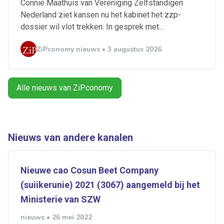
Connie Maathuis van Vereniging Zelfstandigen
Alerts ontvangen
Nederland ziet kansen nu het kabinet het zzp-
dossier wil vlot trekken. In gesprek met...
Alles
Ingezonden
ABU
Bureau Cicero
ZiPconomy nieuws • 3 augustus 2026
Doorzaam
Flexmarkt
Flexnieuws
NBBU
Normering Arbeid
ZiPconomy
Alle nieuws van ZiPconomy
Nieuws van andere kanalen
Nieuwe cao Cosun Beet Company
(suiikerunie) 2021 (3067) aangemeld bij het
Ministerie van SZW
nieuws • 26 mei 2022