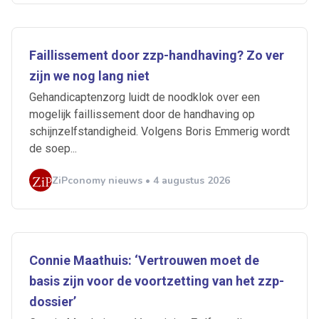
Faillissement door zzp-handhaving? Zo ver
zijn we nog lang niet
Gehandicaptenzorg luidt de noodklok over een
mogelijk faillissement door de handhaving op
schijnzelfstandigheid. Volgens Boris Emmerig wordt
de soep...
ZiPconomy nieuws • 4 augustus 2026
Ontvang vacatures direct in
je mailbox
Connie Maathuis: ‘Vertrouwen moet de
basis zijn voor de voortzetting van het zzp-
dossier’
Artikelen zoeken