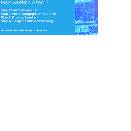
rtikelen zoeken
U