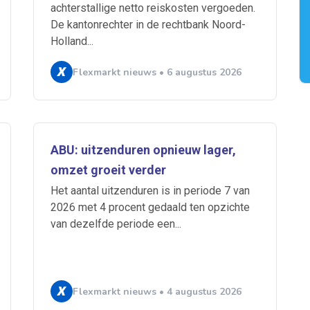
achterstallige netto reiskosten vergoeden.
De kantonrechter in de rechtbank Noord-
Holland...
Flexmarkt nieuws • 6 augustus 2026
 je mailbox
ABU: uitzenduren opnieuw lager,
omzet groeit verder
Het aantal uitzenduren is in periode 7 van
A
2026 met 4 procent gedaald ten opzichte
van dezelfde periode een...
n
ABU
Bureau Cicero
Doorzaam
Flexmarkt
Flexnieuws
NBB
ZiPconomy
Flexmarkt nieuws • 4 augustus 2026