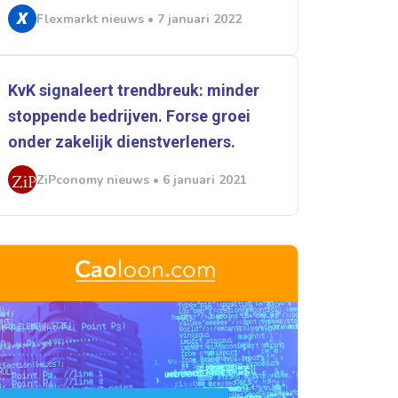
Flexmarkt nieuws • 7 januari 2022
KvK signaleert trendbreuk: minder
stoppende bedrijven. Forse groei
onder zakelijk dienstverleners.
ZiPconomy nieuws • 6 januari 2021