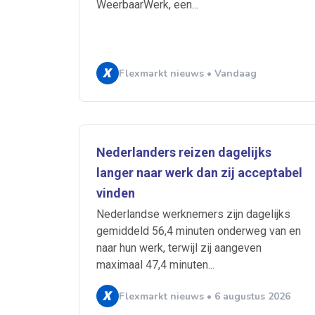
WeerbaarWerk, een...
Flexmarkt nieuws • Vandaag
Ontvang vacatures direct in
Nederlanders reizen dagelijks
langer naar werk dan zij acceptabel
vinden
Alerts ontvangen
Nederlandse werknemers zijn dagelijks
gemiddeld 56,4 minuten onderweg van en
naar hun werk, terwijl zij aangeven
Alles
Ingezonde
maximaal 47,4 minuten...
Normering Arbeid
Flexmarkt nieuws • 6 augustus 2026