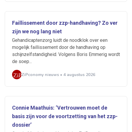
Faillissement door zzp-handhaving? Zo ver
zijn we nog lang niet
Gehandicaptenzorg luidt de noodklok over een
mogelijk faillissement door de handhaving op
schijnzelfstandigheid. Volgens Boris Emmerig wordt
de soep...
ZiPconomy nieuws • 4 augustus 2026
Ontvang vacatures direct in
je mailbox
Connie Maathuis: ‘Vertrouwen moet de
basis zijn voor de voortzetting van het zzp-
dossier’
Artikelen zoeken