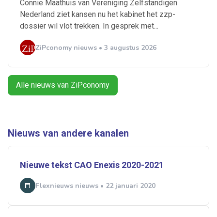
Connie Maathuis van Vereniging Zelfstandigen
Alerts ontvangen
Nederland ziet kansen nu het kabinet het zzp-
dossier wil vlot trekken. In gesprek met...
Alles
Ingezonden
ABU
Bureau Cicero
ZiPconomy nieuws • 3 augustus 2026
Doorzaam
Flexmarkt
Flexnieuws
NBBU
Normering Arbeid
ZiPconomy
Alle nieuws van ZiPconomy
Nieuws van andere kanalen
Nieuwe tekst CAO Enexis 2020-2021
Flexnieuws nieuws • 22 januari 2020