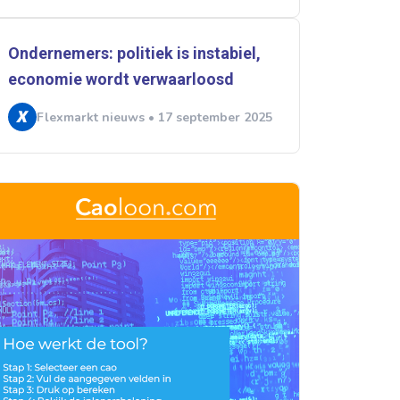
Ondernemers: politiek is instabiel,
economie wordt verwaarloosd
Flexmarkt nieuws • 17 september 2025