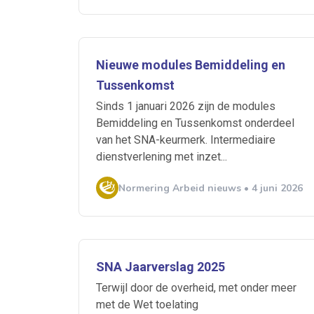
Ontvang vacatures direct in
Nieuwe modules Bemiddeling en
Tussenkomst
Sinds 1 januari 2026 zijn de modules
Bemiddeling en Tussenkomst onderdeel
van het SNA-keurmerk. Intermediaire
Alerts ontvangen
dienstverlening met inzet...
Normering Arbeid nieuws • 4 juni 2026
Alles
Ingezonde
Normering Arbeid
SNA Jaarverslag 2025
Terwijl door de overheid, met onder meer
met de Wet toelating