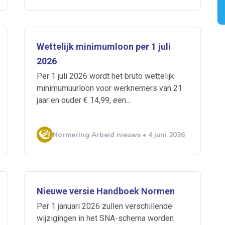
 je mailbox
Wettelijk minimumloon per 1 juli
2026
Per 1 juli 2026 wordt het bruto wettelijk
minimumuurloon voor werknemers van 21
jaar en ouder € 14,99, een...
A
Normering Arbeid nieuws • 4 juni 2026
n
ABU
Bureau Cicero
Doorzaam
Flexmarkt
Flexnieuws
NBB
ZiPconomy
Nieuwe versie Handboek Normen
Per 1 januari 2026 zullen verschillende
wijzigingen in het SNA-schema worden