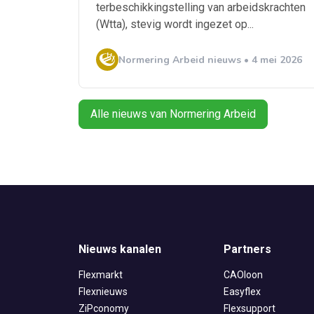
terbeschikkingstelling van arbeidskrachten
(Wtta), stevig wordt ingezet op...
Normering Arbeid nieuws • 4 mei 2026
Alle nieuws van Normering Arbeid
Nieuws kanalen
Partners
Flexmarkt
CAOloon
Flexnieuws
Easyflex
ZiPconomy
Flexsupport