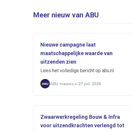
Meer nieuw van ABU
Nieuwe campagne laat
maatschappelijke waarde van
uitzenden zien
Lees het volledige bericht op abu.nl
ABU nieuws • 27 juli 2026
Zwaarwerkregeling Bouw & Infra
Ontvang vacatures direct in
voor uitzendkrachten verlengd tot