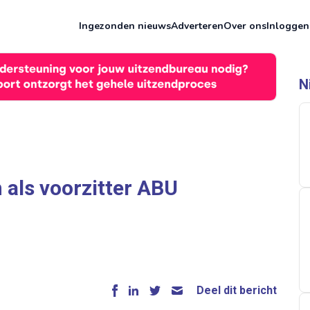
Ingezonden nieuws
Adverteren
Over ons
Inloggen
N
 als voorzitter ABU
Deel dit bericht