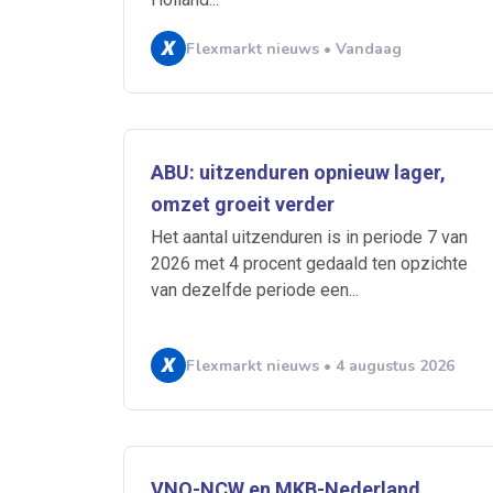
Flexmarkt nieuws • Vandaag
Ontvang vacatures direct in
ABU: uitzenduren opnieuw lager,
omzet groeit verder
Het aantal uitzenduren is in periode 7 van
2026 met 4 procent gedaald ten opzichte
van dezelfde periode een...
Alerts ontvangen
Flexmarkt nieuws • 4 augustus 2026
Alles
Ingezonde
Normering Arbeid
VNO-NCW en MKB-Nederland