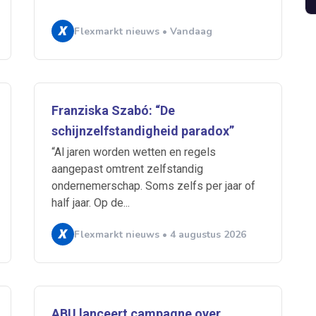
Flexmarkt nieuws • Vandaag
 je mailbox
Franziska Szabó: “De
schijnzelfstandigheid paradox”
“Al jaren worden wetten en regels
aangepast omtrent zelfstandig
A
ondernemerschap. Soms zelfs per jaar of
half jaar. Op de...
Flexmarkt nieuws • 4 augustus 2026
n
ABU
Bureau Cicero
Doorzaam
Flexmarkt
Flexnieuws
NBB
ZiPconomy
ABU lanceert campagne over