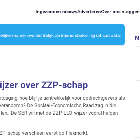
Ingezonden nieuws
Adverteren
Over ons
Inloggen
N
ijzer over ZZP-schap
tdaging: hoe blijf je aantrekkelijk voor opdrachtgevers als
s veranderen? De Sociaal-Economische Raad zag in die
len. De SER wil met de ZZP LLO-wijzer vooral helpen
ZZP-schap
verscheen eerst op
Flexmarkt
.