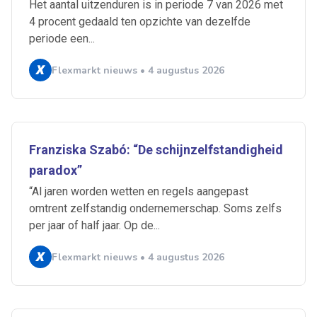
Het aantal uitzenduren is in periode 7 van 2026 met
4 procent gedaald ten opzichte van dezelfde
periode een...
Flexmarkt nieuws • 4 augustus 2026
Franziska Szabó: “De schijnzelfstandigheid
paradox”
“Al jaren worden wetten en regels aangepast
omtrent zelfstandig ondernemerschap. Soms zelfs
per jaar of half jaar. Op de...
Ontvang vacatures direct in
Flexmarkt nieuws • 4 augustus 2026
je mailbox