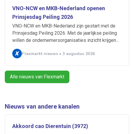
VNO-NCW en MKB-Nederland openen
Artikelen zoeken
Prinsjesdag Peiling 2026
Alerts ontvangen
VNO-NCW en MKB-Nederland zijn gestart met de
Prinsjesdag Peiling 2026. Met de jaarlijkse peiling
Alles
Ingezonden
ABU
Bureau Cicero
willen de ondernemersorganisaties inzicht krijgen...
Doorzaam
Flexmarkt
Flexnieuws
NBBU
Flexmarkt nieuws • 3 augustus 2026
Normering Arbeid
ZiPconomy
Alle nieuws van Flexmarkt
Nieuws van andere kanalen
Akkoord cao Dierentuin (3972)