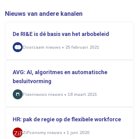
Normering Arbeid
ZiPconomy
Nieuws van andere kanalen
De RI&E is dé basis van het arbobeleid
Doorzaam nieuws • 25 februari 2021
AVG: AI, algoritmes en automatische
besluitvorming
Flexnieuws nieuws • 18 maart 2021
HR: pak de regie op de flexibele workforce
ZiPconomy nieuws • 1 juni 2020