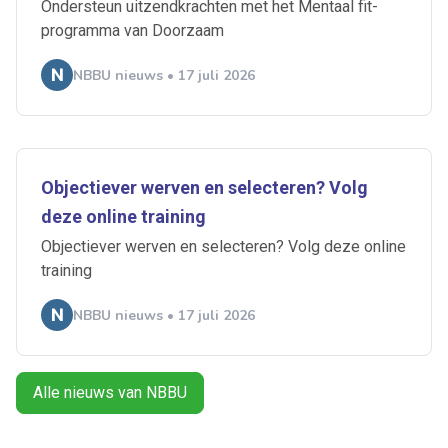
Ondersteun uitzendkrachten met het Mentaal fit-
programma van Doorzaam
NBBU nieuws • 17 juli 2026
Ontvang vacatures direct in
Objectiever werven en selecteren? Volg
je mailbox
deze online training
Objectiever werven en selecteren? Volg deze online
training
Artikelen zoeken
NBBU nieuws • 17 juli 2026
Alerts ontvangen
Alle nieuws van NBBU
Alles
Ingezonden
ABU
Bureau Cicero
Doorzaam
Flexmarkt
Flexnieuws
NBBU