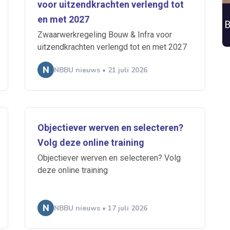
voor uitzendkrachten verlengd tot
 je mailbox
en met 2027
Zwaarwerkregeling Bouw & Infra voor
uitzendkrachten verlengd tot en met 2027
A
NBBU nieuws • 21 juli 2026
n
ABU
Bureau Cicero
Doorzaam
Flexmarkt
Flexnieuws
NBB
Objectiever werven en selecteren?
ZiPconomy
Volg deze online training
Objectiever werven en selecteren? Volg
deze online training
NBBU nieuws • 17 juli 2026