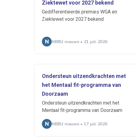
Ziektewet voor 2027 bekend
Ontvang vacatures direct in
Gedifferentieerde premies WGA en
Ziektewet voor 2027 bekend
NBBU nieuws • 21 juli 2026
Alerts ontvangen
Alles
Ingezonde
Ondersteun uitzendkrachten met
Normering Arbeid
het Mentaal fit-programma van
Doorzaam
Ondersteun uitzendkrachten met het
Mentaal fit-programma van Doorzaam
NBBU nieuws • 17 juli 2026