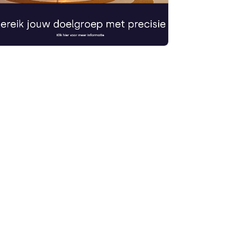
rtikelen zoeken
U