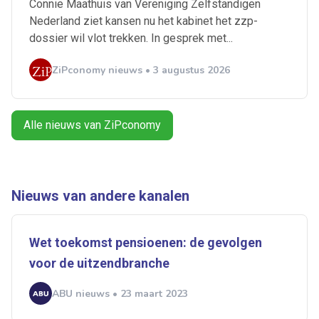
Artikelen zoeken
Connie Maathuis van Vereniging Zelfstandigen
Alerts ontvangen
Nederland ziet kansen nu het kabinet het zzp-
dossier wil vlot trekken. In gesprek met...
Alles
Ingezonden
ABU
Bureau Cicero
ZiPconomy nieuws • 3 augustus 2026
Doorzaam
Flexmarkt
Flexnieuws
NBBU
Normering Arbeid
ZiPconomy
Alle nieuws van ZiPconomy
Nieuws van andere kanalen
Wet toekomst pensioenen: de gevolgen
voor de uitzendbranche
ABU nieuws • 23 maart 2023