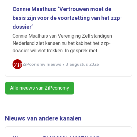
Connie Maathuis: ‘Vertrouwen moet de
Artikelen zoeken
basis zijn voor de voortzetting van het zzp-
Alerts ontvangen
dossier’
Connie Maathuis van Vereniging Zelfstandigen
Nederland ziet kansen nu het kabinet het zzp-
Alles
Ingezonden
ABU
Bureau Cicero
dossier wil vlot trekken. In gesprek met...
Doorzaam
Flexmarkt
Flexnieuws
NBBU
Normering Arbeid
ZiPconomy
ZiPconomy nieuws • 3 augustus 2026
Alle nieuws van ZiPconomy
Nieuws van andere kanalen