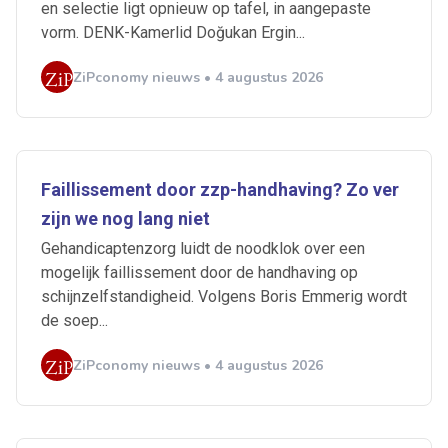
en selectie ligt opnieuw op tafel, in aangepaste
vorm. DENK-Kamerlid Doğukan Ergin...
ZiPconomy nieuws • 4 augustus 2026
Faillissement door zzp-handhaving? Zo ver
zijn we nog lang niet
Gehandicaptenzorg luidt de noodklok over een
mogelijk faillissement door de handhaving op
schijnzelfstandigheid. Volgens Boris Emmerig wordt
de soep...
Ontvang vacatures direct in
ZiPconomy nieuws • 4 augustus 2026
je mailbox