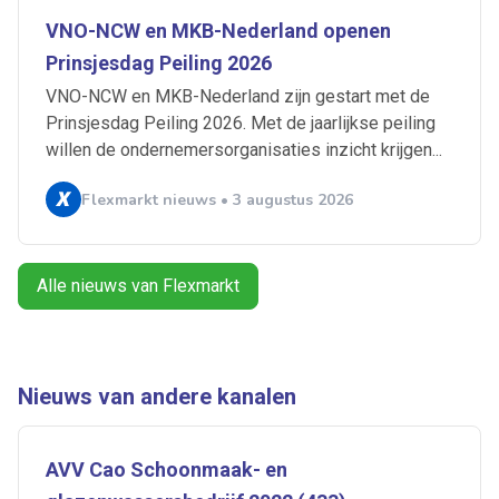
VNO-NCW en MKB-Nederland openen
Prinsjesdag Peiling 2026
Artikelen zoeken
VNO-NCW en MKB-Nederland zijn gestart met de
Alerts ontvangen
Prinsjesdag Peiling 2026. Met de jaarlijkse peiling
willen de ondernemersorganisaties inzicht krijgen...
Alles
Ingezonden
ABU
Bureau Cicero
Flexmarkt nieuws • 3 augustus 2026
Doorzaam
Flexmarkt
Flexnieuws
NBBU
Normering Arbeid
ZiPconomy
Alle nieuws van Flexmarkt
Nieuws van andere kanalen
AVV Cao Schoonmaak- en