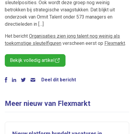
sleutelposities. Ook wordt deze groep nog weinig
betrokken bij strategische vraagstukken. Dat blijkt uit
onderzoek van Ormit Talent onder 573 managers en
directieleden in […]
Het bericht
Organisaties zien jong talent nog weinig als
toekomstige sleutelfiguren
verscheen eerst op
Flexmarkt
.
Bekijk volledig artikel
Deel dit bericht
Meer nieuw van Flexmarkt
Nieuw platform bundelt vacatures in