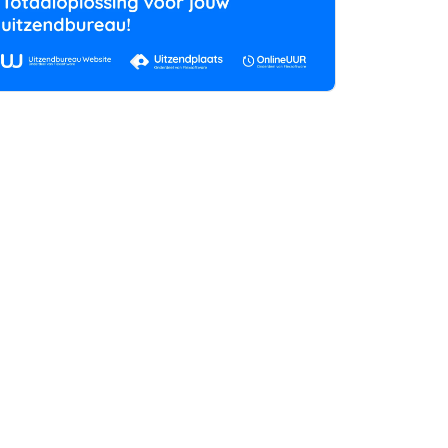
rtikelen zoeken
U