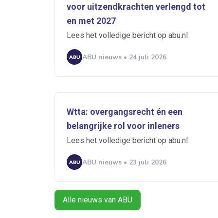
voor uitzendkrachten verlengd tot
en met 2027
Lees het volledige bericht op abu.nl
Alerts ontvangen
ABU nieuws • 24 juli 2026
Alles
Ingezonde
Normering Arbeid
Wtta: overgangsrecht én een
belangrijke rol voor inleners
Lees het volledige bericht op abu.nl
ABU nieuws • 23 juli 2026
Alle nieuws van ABU