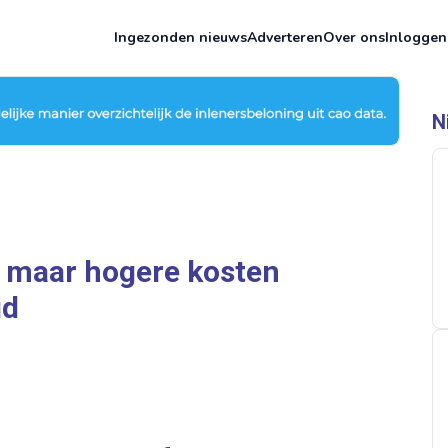
Ingezonden nieuws
Adverteren
Over ons
Inloggen
N
, maar hogere kosten
id