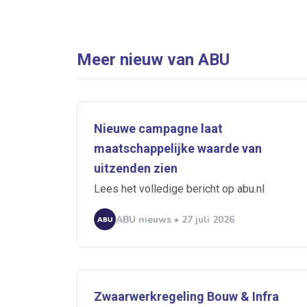
Meer nieuw van ABU
Nieuwe campagne laat
maatschappelijke waarde van
uitzenden zien
Lees het volledige bericht op abu.nl
ABU nieuws • 27 juli 2026
Ontvang vacatures direct in
Zwaarwerkregeling Bouw & Infra