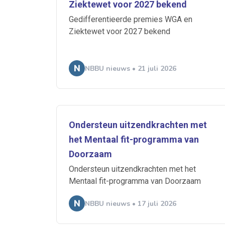
Ziektewet voor 2027 bekend
Ontvang vacatures direct in
Gedifferentieerde premies WGA en
Ziektewet voor 2027 bekend
NBBU nieuws • 21 juli 2026
Alerts ontvangen
Alles
Ingezonde
Ondersteun uitzendkrachten met
Normering Arbeid
het Mentaal fit-programma van
Doorzaam
Ondersteun uitzendkrachten met het
Mentaal fit-programma van Doorzaam
NBBU nieuws • 17 juli 2026