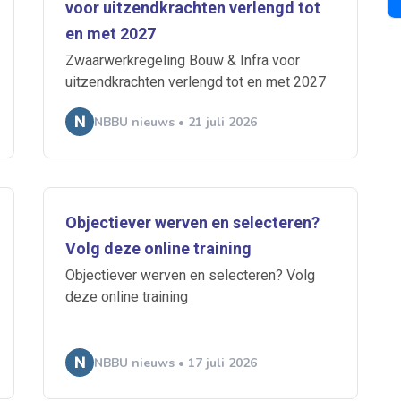
voor uitzendkrachten verlengd tot
 je mailbox
en met 2027
Zwaarwerkregeling Bouw & Infra voor
uitzendkrachten verlengd tot en met 2027
A
NBBU nieuws • 21 juli 2026
n
ABU
Bureau Cicero
Doorzaam
Flexmarkt
Flexnieuws
NBB
Objectiever werven en selecteren?
ZiPconomy
Volg deze online training
Objectiever werven en selecteren? Volg
deze online training
NBBU nieuws • 17 juli 2026