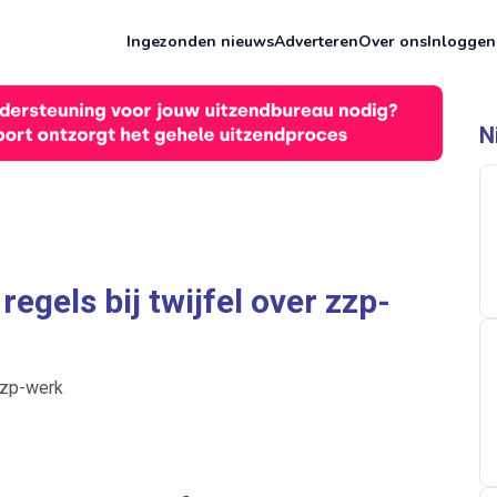
Ingezonden nieuws
Adverteren
Over ons
Inloggen
N
regels bij twijfel over zzp-
 zzp-werk