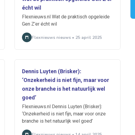
écht wil
 je mailbox
Flexnieuws.nl Wat de praktisch opgeleide
Gen Z’er écht wil
Flexnieuws nieuws • 25 april 2025
A
Dennis Luyten (Brisker):
n
ABU
Bureau Cicero
Doorzaam
Flexmarkt
Flexnieuws
NBB
‘Onzekerheid is niet fijn, maar voor
ZiPconomy
onze branche is het natuurlijk wel
goed’
Flexnieuws.nl Dennis Luyten (Brisker):
‘Onzekerheid is niet fijn, maar voor onze
branche is het natuurlijk wel goed’
Flexnieuws nieuws • 14 april 2025