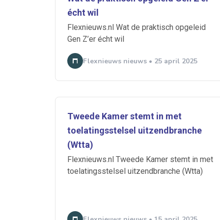
écht wil
Ontvang vacatures direct in
Flexnieuws.nl Wat de praktisch opgeleid
Gen Z’er écht wil
Flexnieuws nieuws • 25 april 2025
Alerts ontvangen
Tweede Kamer stemt in met
Alles
Ingezonde
toelatingsstelsel uitzendbranche
Normering Arbeid
(Wtta)
Flexnieuws.nl Tweede Kamer stemt in met
toelatingsstelsel uitzendbranche (Wtta)
Flexnieuws nieuws • 15 april 2025