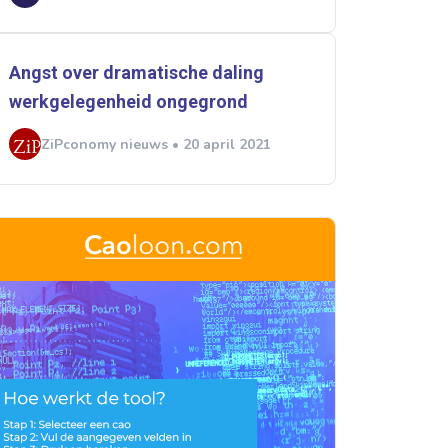
Angst over dramatische daling
werkgelegenheid ongegrond
ZiPconomy nieuws • 20 april 2021