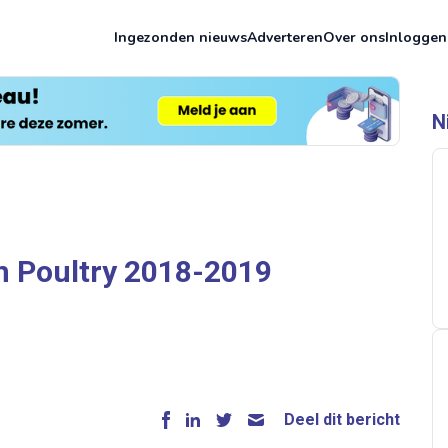
Ingezonden nieuws
Adverteren
Over ons
Inloggen
N
n Poultry 2018-2019
Deel dit bericht