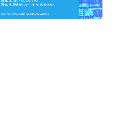
rtikelen zoeken
U