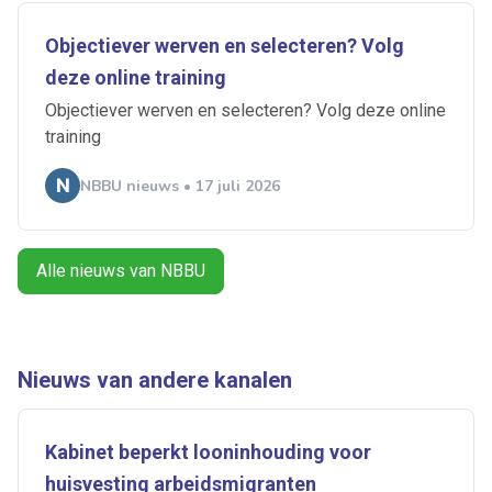
Objectiever werven en selecteren? Volg
deze online training
Objectiever werven en selecteren? Volg deze online
training
Ontvang vacatures direct in
NBBU nieuws • 17 juli 2026
je mailbox
Alle nieuws van NBBU
Artikelen zoeken
Alerts ontvangen
Nieuws van andere kanalen
Alles
Ingezonden
ABU
Bureau Cicero
Doorzaam
Flexmarkt
Flexnieuws
NBBU
Kabinet beperkt looninhouding voor
Normering Arbeid
ZiPconomy
huisvesting arbeidsmigranten