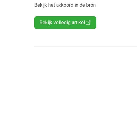
Bekijk het akkoord in de bron
Bekijk volledig artikel
Ontvang vacatures direct in
Alerts ontvangen
Alles
Ingezonde
Normering Arbeid