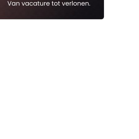
rtikelen zoeken
U