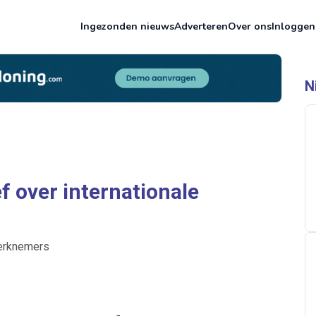
Ingezonden nieuws
Adverteren
Over ons
Inloggen
N
f over internationale
werknemers