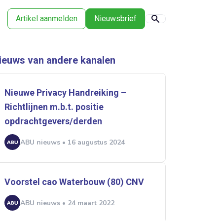
Artikel aanmelden
Nieuwsbrief
ieuws van andere kanalen
Nieuwe Privacy Handreiking –
Richtlijnen m.b.t. positie
opdrachtgevers/derden
ABU nieuws • 16 augustus 2024
Voorstel cao Waterbouw (80) CNV
ABU nieuws • 24 maart 2022