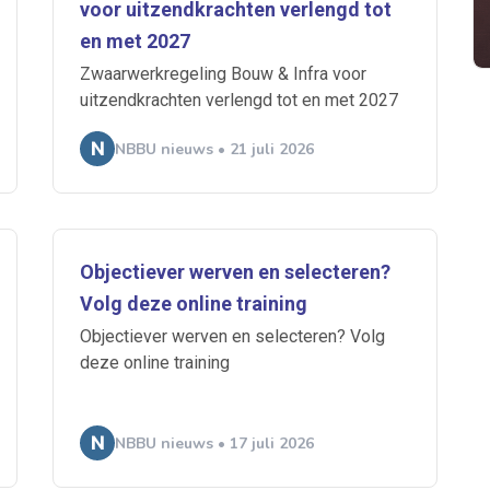
voor uitzendkrachten verlengd tot
 je mailbox
en met 2027
Zwaarwerkregeling Bouw & Infra voor
uitzendkrachten verlengd tot en met 2027
A
NBBU nieuws • 21 juli 2026
n
ABU
Bureau Cicero
Doorzaam
Flexmarkt
Flexnieuws
NBB
Objectiever werven en selecteren?
ZiPconomy
Volg deze online training
Objectiever werven en selecteren? Volg
deze online training
NBBU nieuws • 17 juli 2026