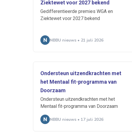
Ziektewet voor 2027 bekend
Ontvang vacatures direct in
Gedifferentieerde premies WGA en
Ziektewet voor 2027 bekend
NBBU nieuws • 21 juli 2026
Alerts ontvangen
Alles
Ingezonde
Ondersteun uitzendkrachten met
Normering Arbeid
het Mentaal fit-programma van
Doorzaam
Ondersteun uitzendkrachten met het
Mentaal fit-programma van Doorzaam
NBBU nieuws • 17 juli 2026