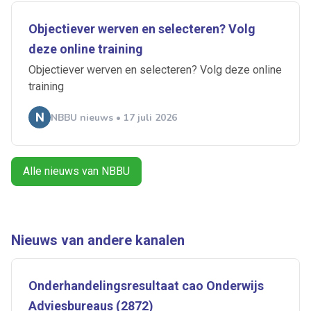
Objectiever werven en selecteren? Volg
deze online training
Objectiever werven en selecteren? Volg deze online
Ontvang vacatures direct in
training
je mailbox
NBBU nieuws • 17 juli 2026
Artikelen zoeken
Alle nieuws van NBBU
Alerts ontvangen
Alles
Ingezonden
ABU
Bureau Cicero
Nieuws van andere kanalen
Doorzaam
Flexmarkt
Flexnieuws
NBBU
Normering Arbeid
ZiPconomy
Onderhandelingsresultaat cao Onderwijs
Adviesbureaus (2872)