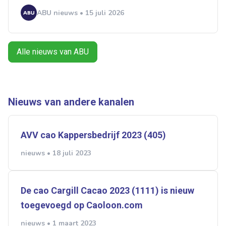
Ontvang vacatures direct in
ABU nieuws • 15 juli 2026
je mailbox
Alle nieuws van ABU
Artikelen zoeken
Alerts ontvangen
Nieuws van andere kanalen
Alles
Ingezonden
ABU
Bureau Cicero
AVV cao Kappersbedrijf 2023 (405)
Doorzaam
Flexmarkt
Flexnieuws
NBBU
nieuws • 18 juli 2023
Normering Arbeid
ZiPconomy
De cao Cargill Cacao 2023 (1111) is nieuw
toegevoegd op Caoloon.com
nieuws • 1 maart 2023