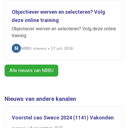
Objectiever werven en selecteren? Volg
deze online training
Objectiever werven en selecteren? Volg deze online
Ontvang vacatures direct in
training
je mailbox
NBBU nieuws • 17 juli 2026
Alle nieuws van NBBU
Artikelen zoeken
Alerts ontvangen
Nieuws van andere kanalen
Alles
Ingezonden
ABU
Bureau Cicero
Doorzaam
Flexmarkt
Flexnieuws
NBBU
Normering Arbeid
ZiPconomy
Voorstel cao Sweco 2024 (1141) Vakonden
nieuws • 9 november 2023