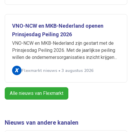
VNO-NCW en MKB-Nederland openen
Artikelen zoeken
Alerts ontvangen
Prinsjesdag Peiling 2026
VNO-NCW en MKB-Nederland zijn gestart met de
Prinsjesdag Peiling 2026. Met de jaarlijkse peiling
Alles
Ingezonden
ABU
Bureau Cicero
willen de ondernemersorganisaties inzicht krijgen...
Doorzaam
Flexmarkt
Flexnieuws
NBBU
Normering Arbeid
ZiPconomy
Flexmarkt nieuws • 3 augustus 2026
Alle nieuws van Flexmarkt
Nieuws van andere kanalen