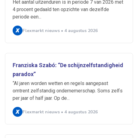
Het aantal uitzenduren is in periode 7 van 2026 met
4 procent gedaald ten opzichte van dezelfde
periode een...
Flexmarkt nieuws • 4 augustus 2026
Franziska Szabó: “De schijnzelfstandigheid
paradox”
“Al jaren worden wetten en regels aangepast
omtrent zelfstandig ondernemerschap. Soms zelfs
per jaar of half jaar. Op de...
Ontvang vacatures direct in
Flexmarkt nieuws • 4 augustus 2026
je mailbox