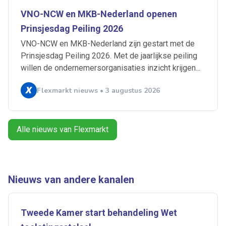
VNO-NCW en MKB-Nederland openen
Artikelen zoeken
Prinsjesdag Peiling 2026
Alerts ontvangen
VNO-NCW en MKB-Nederland zijn gestart met de
Prinsjesdag Peiling 2026. Met de jaarlijkse peiling
willen de ondernemersorganisaties inzicht krijgen...
Alles
Ingezonden
ABU
Bureau Cicero
Doorzaam
Flexmarkt
Flexnieuws
NBBU
Flexmarkt nieuws • 3 augustus 2026
Normering Arbeid
ZiPconomy
Alle nieuws van Flexmarkt
Nieuws van andere kanalen
Tweede Kamer start behandeling Wet