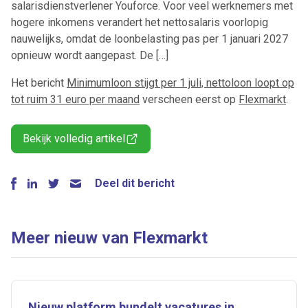
salarisdienstverlener Youforce. Voor veel werknemers met
hogere inkomens verandert het nettosalaris voorlopig
nauwelijks, omdat de loonbelasting pas per 1 januari 2027
opnieuw wordt aangepast. De […]
Het bericht
Minimumloon stijgt per 1 juli, nettoloon loopt op
tot ruim 31 euro per maand
verscheen eerst op
Flexmarkt
.
Bekijk volledig artikel
Deel dit bericht
Meer nieuw van Flexmarkt
Nieuw platform bundelt vacatures in