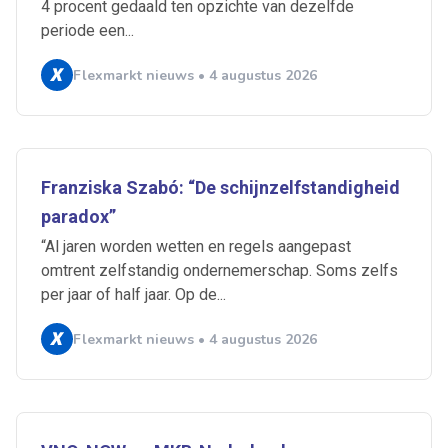
4 procent gedaald ten opzichte van dezelfde
periode een...
Flexmarkt nieuws • 4 augustus 2026
Franziska Szabó: “De schijnzelfstandigheid
paradox”
“Al jaren worden wetten en regels aangepast
omtrent zelfstandig ondernemerschap. Soms zelfs
per jaar of half jaar. Op de...
Ontvang vacatures direct in
Flexmarkt nieuws • 4 augustus 2026
je mailbox