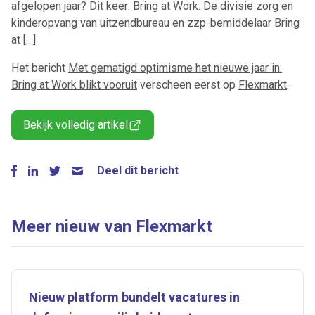
afgelopen jaar? Dit keer: Bring at Work. De divisie zorg en
kinderopvang van uitzendbureau en zzp-bemiddelaar Bring
at […]
Het bericht
Met gematigd optimisme het nieuwe jaar in:
Bring at Work blikt vooruit
verscheen eerst op
Flexmarkt
.
Bekijk volledig artikel
Deel dit bericht
Meer nieuw van Flexmarkt
Nieuw platform bundelt vacatures in