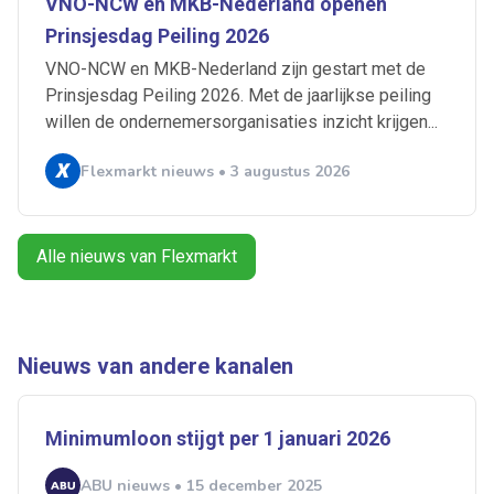
VNO-NCW en MKB-Nederland openen
Artikelen zoeken
Prinsjesdag Peiling 2026
Alerts ontvangen
VNO-NCW en MKB-Nederland zijn gestart met de
Prinsjesdag Peiling 2026. Met de jaarlijkse peiling
Alles
Ingezonden
ABU
Bureau Cicero
willen de ondernemersorganisaties inzicht krijgen...
Doorzaam
Flexmarkt
Flexnieuws
NBBU
Flexmarkt nieuws • 3 augustus 2026
Normering Arbeid
ZiPconomy
Alle nieuws van Flexmarkt
Nieuws van andere kanalen
Minimumloon stijgt per 1 januari 2026
ABU nieuws • 15 december 2025