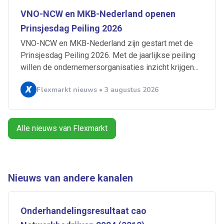
VNO-NCW en MKB-Nederland openen
Artikelen zoeken
Prinsjesdag Peiling 2026
Alerts ontvangen
VNO-NCW en MKB-Nederland zijn gestart met de
Prinsjesdag Peiling 2026. Met de jaarlijkse peiling
willen de ondernemersorganisaties inzicht krijgen...
Alles
Ingezonden
ABU
Bureau Cicero
Doorzaam
Flexmarkt
Flexnieuws
NBBU
Flexmarkt nieuws • 3 augustus 2026
Normering Arbeid
ZiPconomy
Alle nieuws van Flexmarkt
Nieuws van andere kanalen
Onderhandelingsresultaat cao