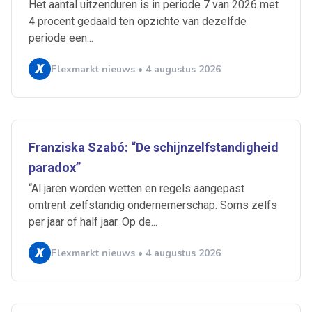
Het aantal uitzenduren is in periode 7 van 2026 met
4 procent gedaald ten opzichte van dezelfde
periode een...
Flexmarkt nieuws • 4 augustus 2026
Franziska Szabó: “De schijnzelfstandigheid
paradox”
“Al jaren worden wetten en regels aangepast
omtrent zelfstandig ondernemerschap. Soms zelfs
per jaar of half jaar. Op de...
Ontvang vacatures direct in
Flexmarkt nieuws • 4 augustus 2026
je mailbox