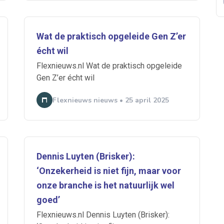
Wat de praktisch opgeleide Gen Z’er
 je mailbox
écht wil
Flexnieuws.nl Wat de praktisch opgeleide
Gen Z’er écht wil
A
Flexnieuws nieuws • 25 april 2025
n
ABU
Bureau Cicero
Doorzaam
Flexmarkt
Flexnieuws
NBB
ZiPconomy
Dennis Luyten (Brisker):
‘Onzekerheid is niet fijn, maar voor
onze branche is het natuurlijk wel
goed’
Flexnieuws.nl Dennis Luyten (Brisker):