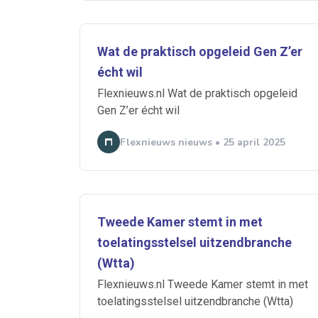
Wat de praktisch opgeleid Gen Z’er
Ontvang vacatures direct in
écht wil
Flexnieuws.nl Wat de praktisch opgeleid
Gen Z’er écht wil
Flexnieuws nieuws • 25 april 2025
Alerts ontvangen
Alles
Ingezonde
Normering Arbeid
Tweede Kamer stemt in met
toelatingsstelsel uitzendbranche
(Wtta)
Flexnieuws.nl Tweede Kamer stemt in met
toelatingsstelsel uitzendbranche (Wtta)