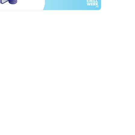
rtikelen zoeken
U