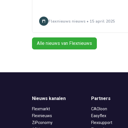
Flexnieuws nieuws • 15 april 2025
Alle nieuws van Flexnieuws
Nieuws kanalen
Partners
Flexmarkt
CAOloon
Flexnieuws
Easyflex
ZiPconomy
Flexsupport