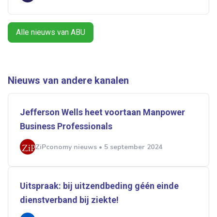
Ontvang vacatures direct in
je mailbox
Alle nieuws van ABU
Nieuws van andere kanalen
Artikelen zoeken
Alerts ontvangen
Jefferson Wells heet voortaan Manpower
Business Professionals
Alles
Ingezonden
ABU
Bureau Cicero
Doorzaam
Flexmarkt
Flexnieuws
NBBU
ZiPconomy nieuws • 5 september 2024
Normering Arbeid
ZiPconomy
Uitspraak: bij uitzendbeding géén einde
dienstverband bij ziekte!