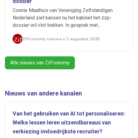
dossier’
Artikelen zoeken
Connie Maathuis van Vereniging Zelfstandigen
Alerts ontvangen
Nederland ziet kansen nu het kabinet het zzp-
dossier wil vlot trekken. In gesprek met...
Alles
Ingezonden
ABU
Bureau Cicero
ZiPconomy nieuws • 3 augustus 2026
Doorzaam
Flexmarkt
Flexnieuws
NBBU
Normering Arbeid
ZiPconomy
Alle nieuws van ZiPconomy
Nieuws van andere kanalen
Van het gebruiken van AI tot personaliseren:
Welke lessen leren uitzendbureaus van
verkiezing invloedrijkste recruiter?