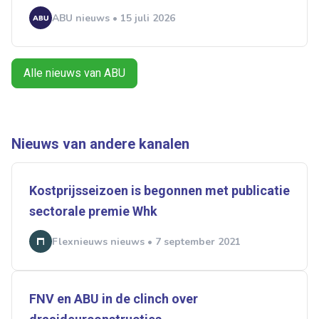
ABU nieuws • 15 juli 2026
Ontvang vacatures direct in
je mailbox
Alle nieuws van ABU
Nieuws van andere kanalen
Artikelen zoeken
Alerts ontvangen
Kostprijsseizoen is begonnen met publicatie
sectorale premie Whk
Alles
Ingezonden
ABU
Bureau Cicero
Doorzaam
Flexmarkt
Flexnieuws
NBBU
Flexnieuws nieuws • 7 september 2021
Normering Arbeid
ZiPconomy
FNV en ABU in de clinch over