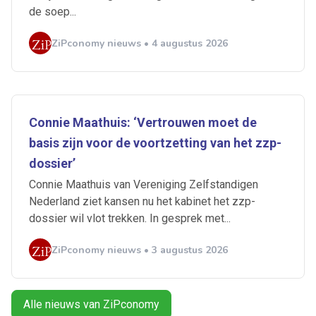
je mailbox
de soep...
ZiPconomy nieuws • 4 augustus 2026
Artikelen zoeken
Alerts ontvangen
Connie Maathuis: ‘Vertrouwen moet de
Alles
Ingezonden
ABU
Bureau Cicero
basis zijn voor de voortzetting van het zzp-
Doorzaam
Flexmarkt
Flexnieuws
NBBU
dossier’
Normering Arbeid
ZiPconomy
Connie Maathuis van Vereniging Zelfstandigen
Nederland ziet kansen nu het kabinet het zzp-
dossier wil vlot trekken. In gesprek met...
ZiPconomy nieuws • 3 augustus 2026
Alle nieuws van ZiPconomy