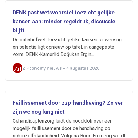
DENK past wetsvoorstel toezicht gelijke
kansen aan: minder regeldruk, discussie
blijft
De initiatiefwet Toezicht gelijke kansen bij werving
en selectie ligt opnieuw op tafel, in aangepaste
vorm. DENK-Kamerlid Doğukan Ergin...
ZiPconomy nieuws • 4 augustus 2026
Faillissement door zzp-handhaving? Zo ver
zijn we nog lang niet
Gehandicaptenzorg luidt de noodklok over een
Ontvang vacatures direct in
mogelijk faillissement door de handhaving op
schijnzelfstandigheid. Volgens Boris Emmerig wordt