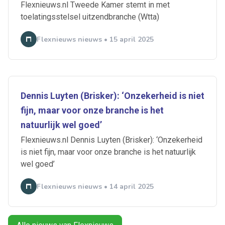
Flexnieuws.nl Tweede Kamer stemt in met
toelatingsstelsel uitzendbranche (Wtta)
Flexnieuws nieuws • 15 april 2025
Dennis Luyten (Brisker): ‘Onzekerheid is niet
fijn, maar voor onze branche is het
natuurlijk wel goed’
Flexnieuws.nl Dennis Luyten (Brisker): ‘Onzekerheid
Ontvang vacatures direct in
is niet fijn, maar voor onze branche is het natuurlijk
je mailbox
wel goed’
Flexnieuws nieuws • 14 april 2025
Artikelen zoeken
Alerts ontvangen