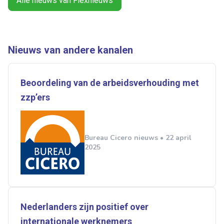
Alle nieuws van Flexnieuws
Alles
Ingezonden
ABU
Bureau Cicero
Nieuws van andere kanalen
Doorzaam
Flexmarkt
Flexnieuws
NBBU
Normering Arbeid
ZiPconomy
Beoordeling van de arbeidsverhouding met
zzp’ers
Bureau Cicero nieuws • 22 april
2025
Nederlanders zijn positief over
internationale werknemers