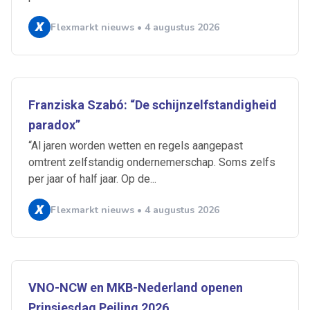
Flexmarkt nieuws • 4 augustus 2026
Franziska Szabó: “De schijnzelfstandigheid
paradox”
“Al jaren worden wetten en regels aangepast
omtrent zelfstandig ondernemerschap. Soms zelfs
per jaar of half jaar. Op de...
Flexmarkt nieuws • 4 augustus 2026
Ontvang vacatures direct in
je mailbox
VNO-NCW en MKB-Nederland openen
Prinsjesdag Peiling 2026