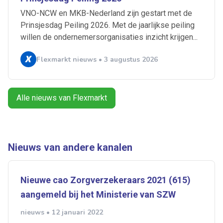
Artikelen zoeken
VNO-NCW en MKB-Nederland zijn gestart met de
Alerts ontvangen
Prinsjesdag Peiling 2026. Met de jaarlijkse peiling
willen de ondernemersorganisaties inzicht krijgen...
Alles
Ingezonden
ABU
Bureau Cicero
Flexmarkt nieuws • 3 augustus 2026
Doorzaam
Flexmarkt
Flexnieuws
NBBU
Normering Arbeid
ZiPconomy
Alle nieuws van Flexmarkt
Nieuws van andere kanalen
Nieuwe cao Zorgverzekeraars 2021 (615)
aangemeld bij het Ministerie van SZW
nieuws • 12 januari 2022