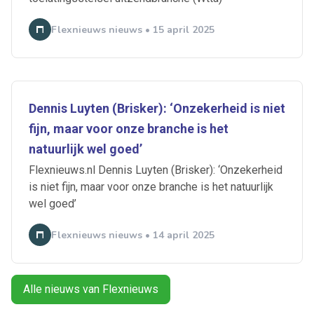
Flexnieuws nieuws • 15 april 2025
Dennis Luyten (Brisker): ‘Onzekerheid is niet
Ontvang vacatures direct in
fijn, maar voor onze branche is het
je mailbox
natuurlijk wel goed’
Flexnieuws.nl Dennis Luyten (Brisker): ‘Onzekerheid
is niet fijn, maar voor onze branche is het natuurlijk
wel goed’
Artikelen zoeken
Flexnieuws nieuws • 14 april 2025
Alerts ontvangen
Alles
Ingezonden
ABU
Bureau Cicero
Alle nieuws van Flexnieuws
Doorzaam
Flexmarkt
Flexnieuws
NBBU