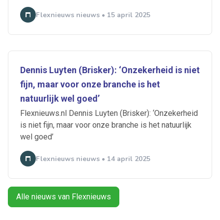
Flexnieuws nieuws • 15 april 2025
Dennis Luyten (Brisker): ‘Onzekerheid is niet
fijn, maar voor onze branche is het
Ontvang vacatures direct in
natuurlijk wel goed’
je mailbox
Flexnieuws.nl Dennis Luyten (Brisker): ‘Onzekerheid
is niet fijn, maar voor onze branche is het natuurlijk
wel goed’
Flexnieuws nieuws • 14 april 2025
Artikelen zoeken
Alerts ontvangen
Alle nieuws van Flexnieuws
Alles
Ingezonden
ABU
Bureau Cicero
Doorzaam
Flexmarkt
Flexnieuws
NBBU