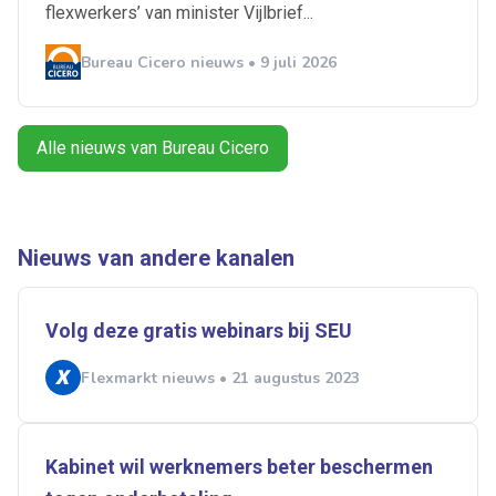
flexwerkers’ van minister Vijlbrief...
Bureau Cicero nieuws • 9 juli 2026
Alles
Ingezonden
ABU
Bureau Cicero
Doorzaam
Flexmarkt
Flexnieuws
NBBU
Normering Arbeid
ZiPconomy
Alle nieuws van Bureau Cicero
Nieuws van andere kanalen
Volg deze gratis webinars bij SEU
Flexmarkt nieuws • 21 augustus 2023
Kabinet wil werknemers beter beschermen